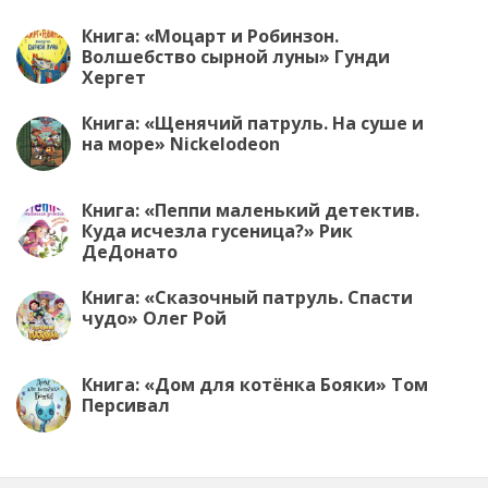
Книга: «Моцарт и Робинзон.
Волшебство сырной луны» Гунди
Хергет
Книга: «Щенячий патруль. На суше и
на море» Nickelodeon
Книга: «Пеппи маленький детектив.
Куда исчезла гусеница?» Рик
ДеДонато
Книга: «Сказочный патруль. Спасти
чудо» Олег Рой
Книга: «Дом для котёнка Бояки» Том
Персивал