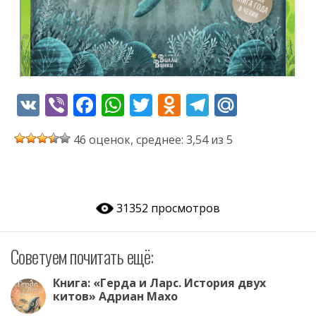
V
Vi
F
W
T
O
T
M
K
b
ac
h
w
d
el
ai
46 оценок, среднее: 3,54 из 5
er
e
at
itt
n
e
l.
b
s
er
o
gr
R
o
A
kl
a
u
31352 просмотров
o
p
as
m
k
p
s
Советуем почитать ещё:
ni
ki
Книга: «Герда и Ларс. История двух
китов» Адриан Махо