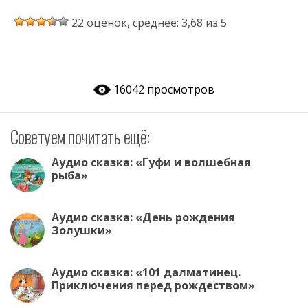
K
b
ac
h
w
d
el
ai
22 оценок, среднее: 3,68 из 5
er
e
at
itt
n
e
l.
b
s
er
o
gr
R
o
A
kl
a
u
16042 просмотров
o
p
as
m
k
p
s
Советуем почитать ещё:
ni
ki
Аудио сказка: «Гуфи и волшебная
рыба»
Аудио сказка: «День рождения
Золушки»
Аудио сказка: «101 далматинец.
Приключения перед рождеством»