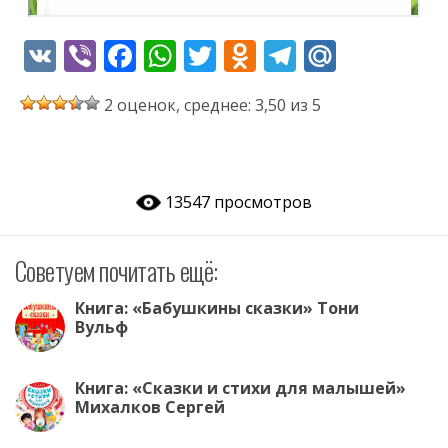
V
Vi
F
W
T
O
T
M
K
b
ac
h
w
d
el
ai
2 оценок, среднее: 3,50 из 5
er
e
at
itt
n
e
l.
b
s
er
o
gr
R
o
A
kl
a
u
13547 просмотров
o
p
as
m
k
p
s
Советуем почитать ещё:
ni
ki
Книга: «Бабушкины сказки» Тони
Вульф
Книга: «Сказки и стихи для малышей»
Михалков Сергей