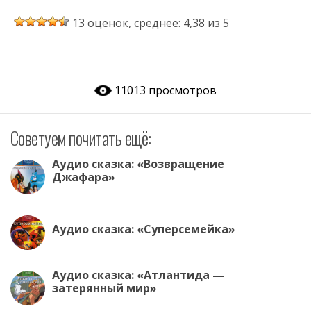
K
b
ac
h
w
d
el
ai
13 оценок, среднее: 4,38 из 5
er
e
at
itt
n
e
l.
b
s
er
o
gr
R
o
A
kl
a
u
11013 просмотров
o
p
as
m
k
p
s
Советуем почитать ещё:
ni
ki
Аудио сказка: «Возвращение
Джафара»
Аудио сказка: «Суперсемейка»
Аудио сказка: «Атлантида —
затерянный мир»