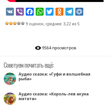
V
Vi
F
W
T
O
T
M
K
b
ac
h
w
d
el
ai
9 оценок, среднее: 3,22 из 5
er
e
at
itt
n
e
l.
b
s
er
o
gr
R
o
A
kl
a
u
9564 просмотров
o
p
as
m
k
p
s
Советуем почитать ещё:
ni
ki
Аудио сказка: «Гуфи и волшебная
рыба»
Аудио сказка: «Король-лев акуна
матата»