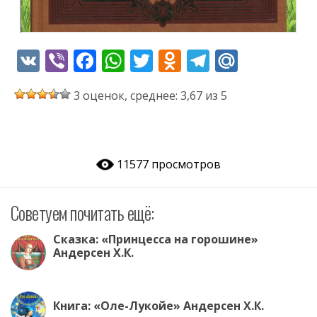
V
Vi
F
W
T
O
T
M
K
b
ac
h
w
d
el
ai
3 оценок, среднее: 3,67 из 5
er
e
at
itt
n
e
l.
b
s
er
o
gr
R
o
A
kl
a
u
11577 просмотров
o
p
as
m
k
p
s
Советуем почитать ещё:
ni
ki
Сказка: «Принцесса на горошине»
Андерсен Х.К.
Книга: «Оле-Лукойе» Андерсен Х.К.