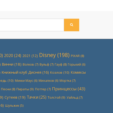
ПОИСК
Disney
(198)
0)
2020
(24)
2021
(12)
PIXAR
(8)
Винни
(18)
)
Волков
(7)
Вульф
(7)
Гауф
(8)
Горький
(6)
Книжный клуб Диснея
(16)
Комиксы
)
Козлов
(10)
ведь
(10)
Мортка
(7)
Микки Маус
(6)
Михалков
(6)
Принцессы
(43)
Песни
(8)
Пираты
(9)
Поттер
(7)
Тачки
(25)
9)
Сутеев
(19)
Толстой
(9)
Уайльд
(7)
6)
Шульжик
(5)