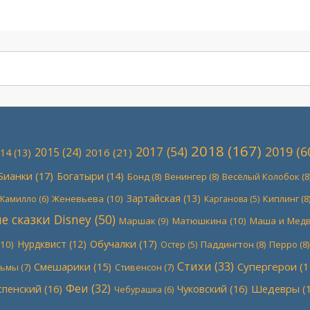
2018
(167)
2017
(54)
2019
(6
2015
(24)
2016
(21)
14
(13)
Бианки
(17)
Богатыри
(14)
Бонд
(8)
Венингер
(8)
Весёлый Колобок
(8
Зартайская
(13)
Женевьева
(10)
Киплинг
(8
Камилло
(6)
Карганова
(5)
 сказки Disney
(50)
Маршак
(9)
Матюшкина
(10)
Маша и Мед
Обучалки
(17)
Нурдквист
(12)
10)
Паддингтон
(8)
Перро
(8)
Остер
(5)
Стихи
(33)
Супергерои
(1
Смешарики
(15)
льмы
(7)
Стивенсон
(7)
Феи
(32)
спенский
(16)
Чуковский
(16)
Шедевры
(1
Чебурашка
(6)