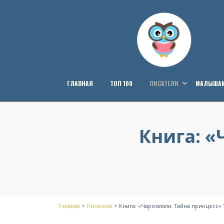
Перейти
к
содержанию
ГЛАВНАЯ
ТОП 100
ПИСАТЕЛИ
МАЛЫША
Книга: «
Главная
>
Писатели
>
Книга: «Чароземли. Тайна принцесс» 