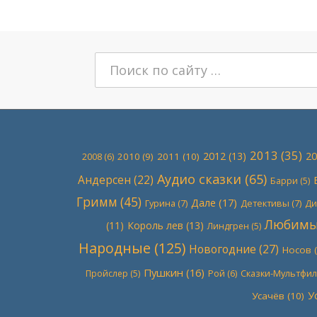
Поиск:
2013
(35)
2012
(13)
20
2010
(9)
2011
(10)
2008
(6)
Аудио сказки
(65)
Андерсен
(22)
Барри
(5)
Гримм
(45)
Дале
(17)
Гурина
(7)
Детективы
(7)
Ди
Любимые
(11)
Король лев
(13)
Линдгрен
(5)
Народные
(125)
Новогодние
(27)
Носов
(
Пушкин
(16)
Сказки-Мультфи
Пройслер
(5)
Рой
(6)
У
Усачёв
(10)