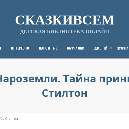
СКАЗКИВСЕМ
ДЕТСКАЯ БИБЛИОТЕКА ОНЛАЙН
М
ИНТЕРЕСНО
НАРОДНЫЕ
ОБУЧАЛКИ
ДИСНЕЙ
ЖУРН
Чароземли. Тайна прин
Стилтон
Опубликовано
от
22/03/2021
СказкиВсем
на
Тэа Стилтон