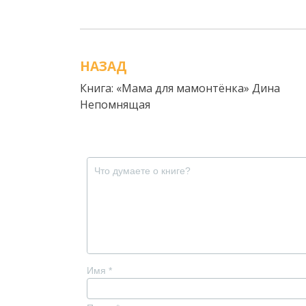
НАЗАД
Навигация
Книга: «Мама для мамонтёнка» Дина
по
Непомнящая
записям
Имя
*