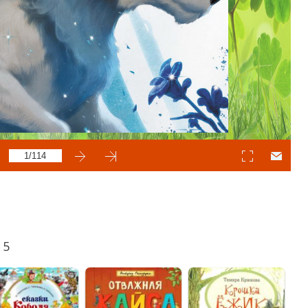
lassniki
egram
Mail.Ru
 5