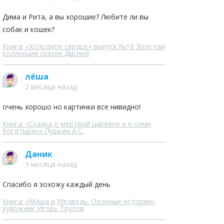
Дима и Рита, а вы хорошие? Любите ли вы
собак и кошек?
Книга: «Холодное сердце» выпуск №16 Золотая
коллекция сказок Дисней
лёша
2 месяца назад
очень хорошо но картинки все нивидно!
Книга: «Сказка о мертвой царевне и о семи
богатырях» Пушкин А.С.
Даник
3 месяца назад
Спасибо я зохожу каждый день
Книга: «Маша и Медведь. Озорные истории»
художник Игорь Трусов