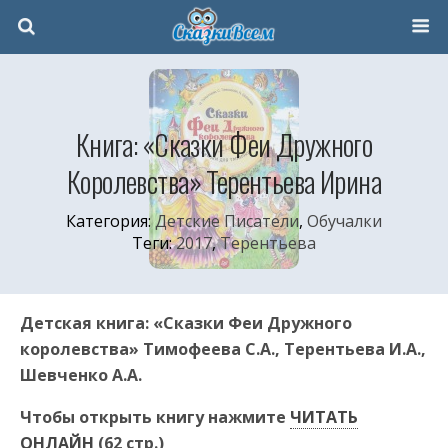
Книга: «Сказки Феи Дружного
Королевства» Терентьева Ирина
Категория:
Детские Писатели
,
Обучалки
Теги:
2017
,
Терентьева
Детская книга: «Сказки Феи Дружного
королевства» Тимофеева С.А., Терентьева И.А.,
Шевченко А.А.
Чтобы открыть книгу нажмите
ЧИТАТЬ
ОНЛАЙН
(62 стр.)