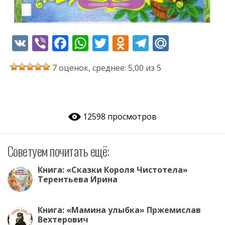
V
Vi
F
W
T
O
T
M
K
b
ac
h
w
d
el
ai
7 оценок, среднее: 5,00 из 5
er
e
at
itt
n
e
l.
b
s
er
o
gr
R
o
A
kl
a
u
12598 просмотров
o
p
as
m
k
p
s
Советуем почитать ещё:
ni
ki
Книга: «Сказки Короля Чистотела»
Терентьева Ирина
Книга: «Мамина улыбка» Пржемислав
Вехтерович