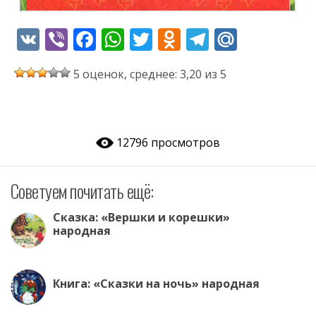
V
Vi
F
W
T
O
T
M
K
b
ac
h
w
d
el
ai
5 оценок, среднее: 3,20 из 5
er
e
at
itt
n
e
l.
b
s
er
o
gr
R
o
A
kl
a
u
12796 просмотров
o
p
as
m
k
p
s
Советуем почитать ещё:
ni
ki
Сказка: «Вершки и корешки»
народная
Книга: «Сказки на ночь» народная