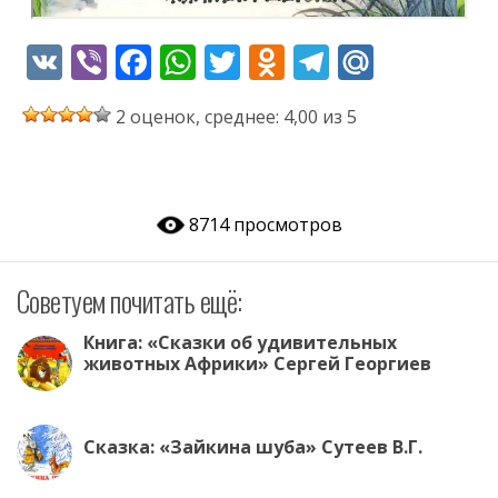
V
Vi
F
W
T
O
T
M
K
b
ac
h
w
d
el
ai
2 оценок, среднее: 4,00 из 5
er
e
at
itt
n
e
l.
b
s
er
o
gr
R
o
A
kl
a
u
8714 просмотров
o
p
as
m
k
p
s
Советуем почитать ещё:
ni
ki
Книга: «Сказки об удивительных
животных Африки» Сергей Георгиев
Сказка: «Зайкина шуба» Сутеев В.Г.