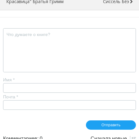
Красавица" Братья Гримм
Сиссель Бёэ
Имя
*
Почта
*
Комментариев: 0
Сначала
новые