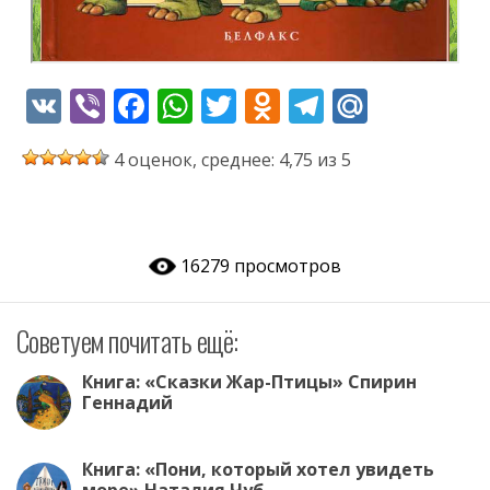
V
Vi
F
W
T
O
T
M
K
b
ac
h
w
d
el
ai
4 оценок, среднее: 4,75 из 5
er
e
at
itt
n
e
l.
b
s
er
o
gr
R
o
A
kl
a
u
16279 просмотров
o
p
as
m
k
p
s
Советуем почитать ещё:
ni
ki
Книга: «Сказки Жар-Птицы» Спирин
Геннадий
Книга: «Пони, который хотел увидеть