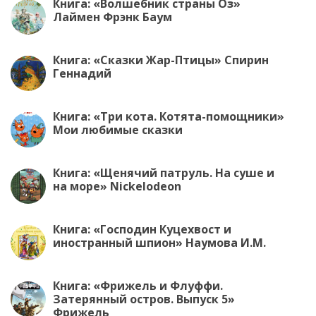
ki
Книга: «Волшебник страны Оз»
Лаймен Фрэнк Баум
Книга: «Сказки Жар-Птицы» Спирин
Геннадий
Книга: «Три кота. Котята-помощники»
Мои любимые сказки
Книга: «Щенячий патруль. На суше и
на море» Nickelodeon
Книга: «Господин Куцехвост и
иностранный шпион» Наумова И.М.
Книга: «Фрижель и Флуффи.
Затерянный остров. Выпуск 5»
Фрижель