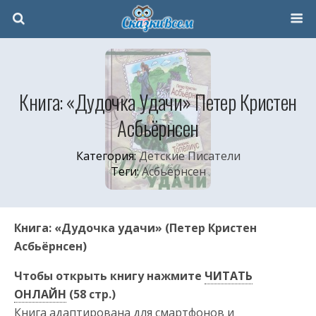
Книга: «Дудочка Удачи» Петер Кристен
Асбьёрнсен
Категория:
Детские Писатели
Теги:
Асбьёрнсен
Книга: «Дудочка удачи» (Петер Кристен
Асбьёрнсен)
Чтобы открыть книгу нажмите
ЧИТАТЬ
ОНЛАЙН
(58 стр.)
Книга адаптирована для смартфонов и