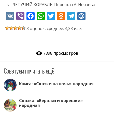
ЛЕТУЧИЙ КОРАБЛЬ. Пересказ А. Нечаева
V
Vi
F
W
T
O
T
M
K
b
ac
h
w
d
el
ai
3 оценок, среднее: 4,33 из 5
er
e
at
itt
n
e
l.
b
s
er
o
gr
R
o
A
kl
a
u
7898 просмотров
o
p
as
m
k
p
s
Советуем почитать ещё:
ni
ki
Книга: «Сказки на ночь» народная
Сказка: «Вершки и корешки»
народная