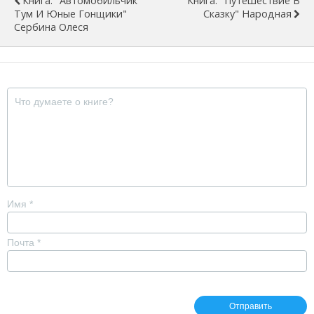
Книга: "Автомобильчик
Книга: "Путешествие В
Тум И Юные Гонщики"
Сказку" Народная
Сербина Олеся
Имя
*
Почта
*