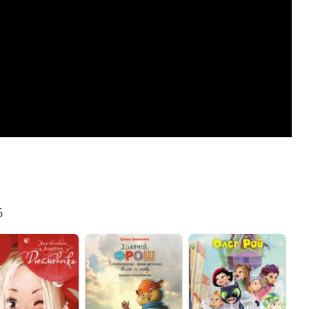
lassniki
egram
Mail.Ru
5