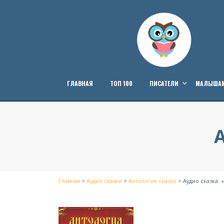
Перейти
к
содержанию
ГЛАВНАЯ
ТОП 100
ПИСАТЕЛИ
МАЛЫША
Главная
>
Аудио сказки
>
Антология сказок
>
Аудио сказка: