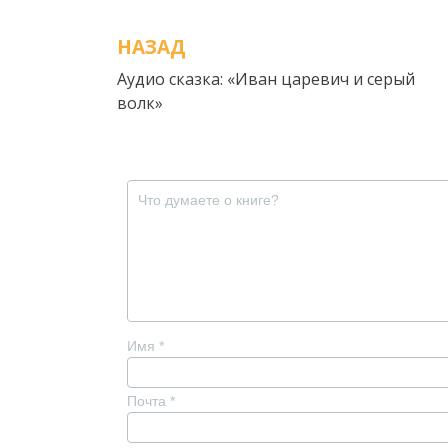
НАЗАД
Навигация
Аудио сказка: «Иван царевич и серый
по
волк»
записям
Имя
*
Почта
*