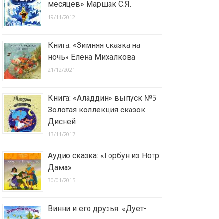
месяцев» Маршак С.Я.
19/11/2012
Книга: «Зимняя сказка на
ночь» Елена Михалкова
21/12/2021
Книга: «Аладдин» выпуск №5
Золотая коллекция сказок
Дисней
13/11/2017
Аудио сказка: «Горбун из Нотр
Дама»
30/01/2015
Винни и его друзья: «Дует-