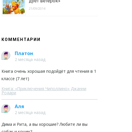
дует ветерок»
21/09/2014
КОММЕНТАРИИ
Платон
2 месяца назад
Книга очень хорошая подойдёт для чтения в 1
классе (7 лет)
Книга: «Приключения Чиполлино» Джанни
Родари
Аля
2 месяца назад
Дима и Рита, а вы хорошие? Любите ли вы
собак и кошек?