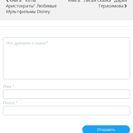
Книга: "Коты
Книга: "Лисья Сказка" Дарья
Аристократы" Любимые
Герасимова
Мультфильмы Disney
Имя
*
Почта
*