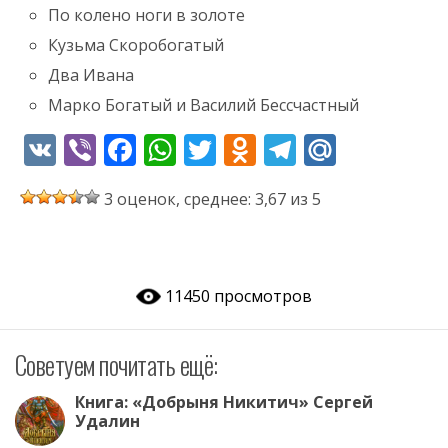
По колено ноги в золоте
Кузьма Скоробогатый
Два Ивана
Марко Богатый и Василий Бессчастный
V
Vi
F
W
T
O
T
M
K
b
ac
h
w
d
el
ai
3 оценок, среднее: 3,67 из 5
er
e
at
itt
n
e
l.
b
s
er
o
gr
R
o
A
kl
a
u
11450 просмотров
o
p
as
m
k
p
s
Советуем почитать ещё:
ni
ki
Книга: «Добрыня Никитич» Сергей
Удалин