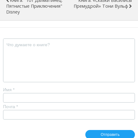
Книга: "101 Далматинец.
Книга: «Сказки Василисы
Пятнистые Приключения"
Премудрой» Тони Вульф
Disney
Имя
*
Почта
*