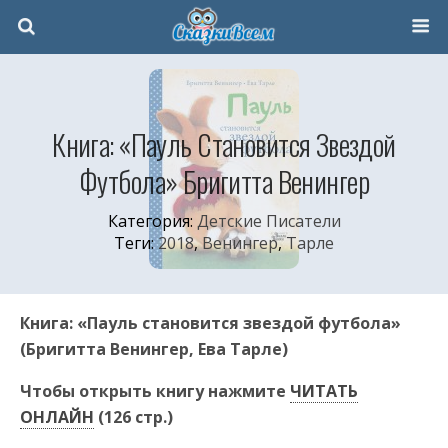
Книга: «Пауль Становится Звездой
Футбола» Бригитта Венингер
Категория:
Детские Писатели
Теги:
2018
,
Венингер
,
Тарле
Книга: «Пауль становится звездой футбола»
(Бригитта Венингер, Ева Тарле)
Чтобы открыть книгу нажмите
ЧИТАТЬ
ОНЛАЙН
(126 стр.)