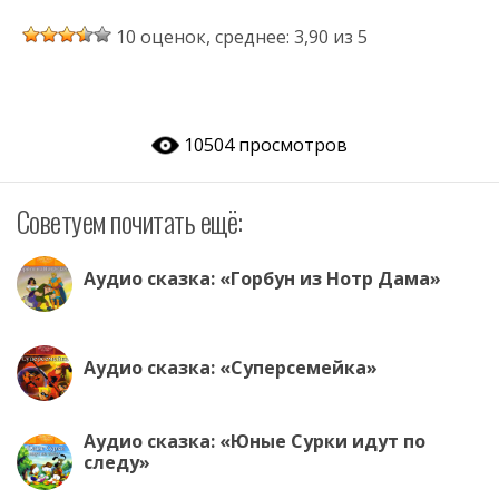
K
b
ac
h
w
d
el
ai
10 оценок, среднее: 3,90 из 5
er
e
at
itt
n
e
l.
b
s
er
o
gr
R
o
A
kl
a
u
10504 просмотров
o
p
as
m
k
p
s
Советуем почитать ещё:
ni
ki
Аудио сказка: «Горбун из Нотр Дама»
Аудио сказка: «Суперсемейка»
Аудио сказка: «Юные Сурки идут по
следу»