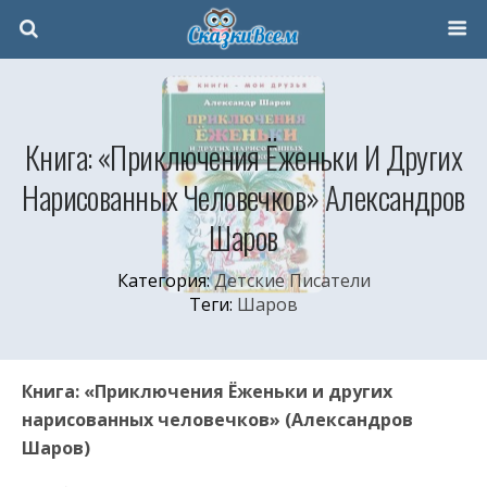
Книга: «Приключения Ёженьки И Других
Нарисованных Человечков» Александров
Шаров
Категория:
Детские Писатели
Теги:
Шаров
Книга: «Приключения Ёженьки и других
нарисованных человечков» (Александров
Шаров)