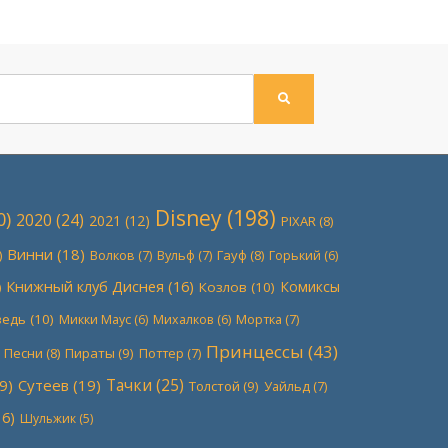
ПОИСК
Disney
(198)
0)
2020
(24)
2021
(12)
PIXAR
(8)
Винни
(18)
)
Волков
(7)
Вульф
(7)
Гауф
(8)
Горький
(6)
Книжный клуб Диснея
(16)
Комиксы
)
Козлов
(10)
ведь
(10)
Мортка
(7)
Микки Маус
(6)
Михалков
(6)
Принцессы
(43)
Песни
(8)
Пираты
(9)
Поттер
(7)
Тачки
(25)
9)
Сутеев
(19)
Толстой
(9)
Уайльд
(7)
6)
Шульжик
(5)