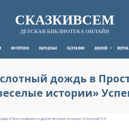
СКАЗКИВСЕМ
ДЕТСКАЯ БИБЛИОТЕКА ОНЛАЙН
М
ИНТЕРЕСНО
НАРОДНЫЕ
ОБУЧАЛКИ
ДИСНЕЙ
ЖУРН
ислотный дождь в Про
веселые истории» Успе
Опубликовано
от
09/01/2013
СказкиВсем
на
дождь в Простоквашино и другие веселые истории» Успенский Э.Н.