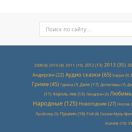
Поиск:
2013
(35)
2012
(13)
20
2010
(9)
2011
(10)
2008
(6)
Аудио сказки
(65)
Андерсен
(22)
Барри
(5)
Гримм
(45)
Дале
(17)
Гурина
(7)
Детективы
(7)
Ди
Любимые
(11)
Король лев
(13)
Линдгрен
(5)
Народные
(125)
Новогодние
(27)
Носов
(
Пушкин
(16)
Сказки-Мультфи
Пройслер
(5)
Рой
(6)
У
Усачёв
(10)