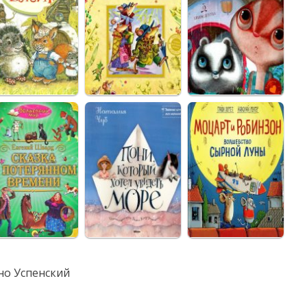
но
Успенский