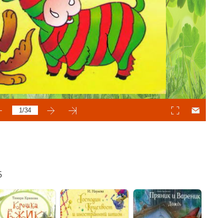
lassniki
egram
Mail.Ru
5