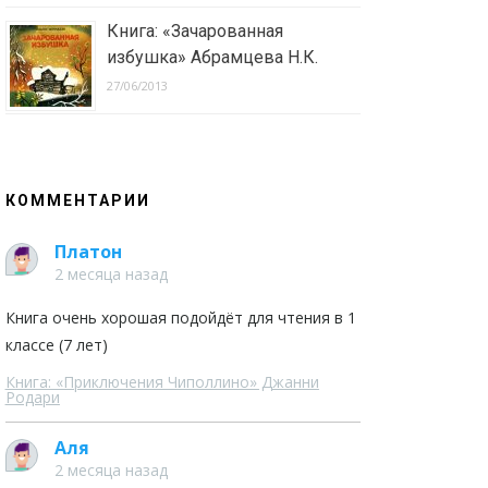
Книга: «Зачарованная
избушка» Абрамцева Н.К.
27/06/2013
КОММЕНТАРИИ
Платон
2 месяца назад
Книга очень хорошая подойдёт для чтения в 1
классе (7 лет)
Книга: «Приключения Чиполлино» Джанни
Родари
Аля
2 месяца назад