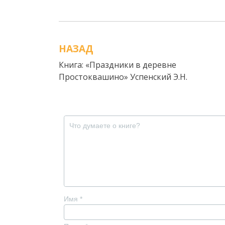
НАЗАД
Навигация
Книга: «Праздники в деревне
по
Простоквашино» Успенский Э.Н.
записям
Имя
*