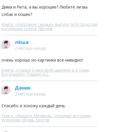
Дима и Рита, а вы хорошие? Любите ли вы
собак и кошек?
Книга: «Холодное сердце» выпуск №16 Золотая
коллекция сказок Дисней
лёша
2 месяца назад
очень хорошо но картинки все нивидно!
Книга: «Сказка о мертвой царевне и о семи
богатырях» Пушкин А.С.
Даник
2 месяца назад
Спасибо я зохожу каждый день
Книга: «Маша и Медведь. Озорные истории»
художник Игорь Трусов