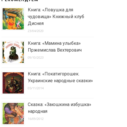
Книга: «Ловушка для
чудовища» Книжный клуб
Диснея
23/04/2020
Книга: «Мамина улыбка»
Пржемислав Вехтерович
09/10/2023
Книга: «Покатигорошек.
Украинские народные сказки»
05/11/2014
Сказка: «Заюшкина избушка»
народная
16/09/2012