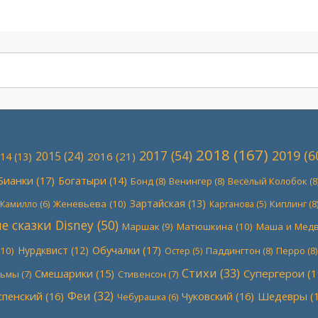
2018
(167)
2017
(54)
2019
(6
2015
(24)
2016
(21)
14
(13)
Бианки
(17)
Богатыри
(14)
Бонд
(8)
Венингер
(8)
Весёлый Колобок
(8
Зартайская
(13)
Женевьева
(10)
Киплинг
(8
Камилло
(6)
Карганова
(5)
 сказки Disney
(50)
Маршак
(9)
Матюшкина
(10)
Маша и Мед
Обучалки
(17)
Нурдквист
(12)
10)
Паддингтон
(8)
Перро
(8)
Остер
(5)
Стихи
(33)
Супергерои
(1
Смешарики
(15)
льмы
(7)
Стивенсон
(7)
Феи
(32)
спенский
(16)
Чуковский
(16)
Шедевры
(1
Чебурашка
(6)