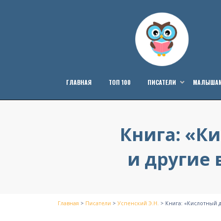
Перейти
к
содержанию
ГЛАВНАЯ
ТОП 100
ПИСАТЕЛИ
МАЛЫША
Книга: «К
и другие 
Главная
>
Писатели
>
Успенский Э.Н.
>
Книга: «Кислотный 