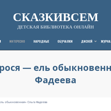
СКАЗКИВСЕМ
ДЕТСКАЯ БИБЛИОТЕКА ОНЛАЙН
М
ИНТЕРЕСНО
НАРОДНЫЕ
ОБУЧАЛКИ
ДИСНЕЙ
ЖУРН
Фрося — ель обыкновенн
Фадеева
Опубликовано
от
02/12/2021
СказкиВсем
на
 ель обыкновенная» Ольга Фадеева