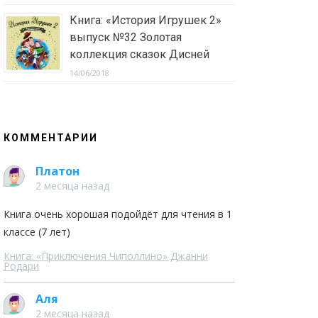
Книга: «История Игрушек 2»
выпуск №32 Золотая
коллекция сказок Дисней
14/06/2018
КОММЕНТАРИИ
Платон
2 месяца назад
Книга очень хорошая подойдёт для чтения в 1
классе (7 лет)
Книга: «Приключения Чиполлино» Джанни
Родари
Аля
2 месяца назад