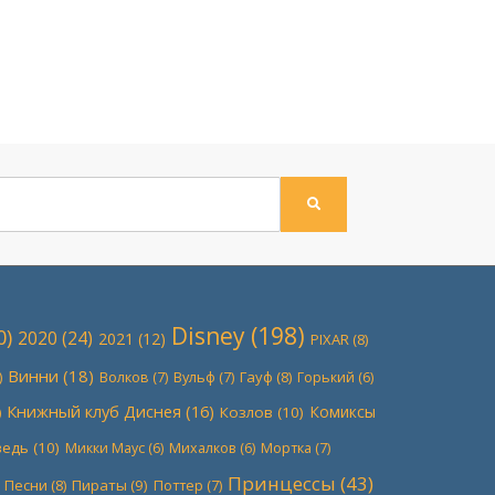
ПОИСК
Disney
(198)
0)
2020
(24)
2021
(12)
PIXAR
(8)
Винни
(18)
)
Волков
(7)
Вульф
(7)
Гауф
(8)
Горький
(6)
Книжный клуб Диснея
(16)
Комиксы
)
Козлов
(10)
ведь
(10)
Мортка
(7)
Микки Маус
(6)
Михалков
(6)
Принцессы
(43)
Песни
(8)
Пираты
(9)
Поттер
(7)