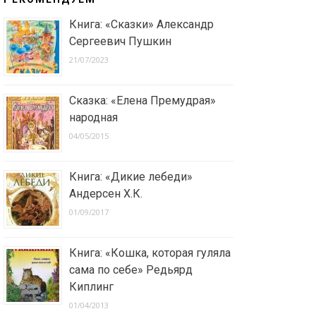
Книга: «Сказки» Александр
Сергеевич Пушкин
21/07/2023
Сказка: «Елена Премудрая»
народная
04/05/2015
Книга: «Дикие лебеди»
Андерсен Х.К.
01/09/2017
Книга: «Кошка, которая гуляла
сама по себе» Редьярд
Киплинг
01/04/2013