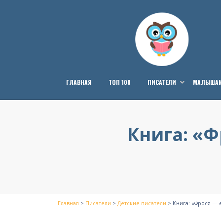
Перейти
к
содержанию
ГЛАВНАЯ
ТОП 100
ПИСАТЕЛИ
МАЛЫША
Книга: «
Главная
>
Писатели
>
Детские писатели
>
Книга: «Фрося —