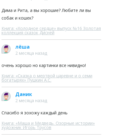
Дима и Рита, а вы хорошие? Любите ли вы
собак и кошек?
Книга: «Холодное сердце» выпуск №16 Золотая
коллекция сказок Дисней
лёша
2 месяца назад
очень хорошо но картинки все нивидно!
Книга: «Сказка о мертвой царевне и о семи
богатырях» Пушкин А.С.
Даник
2 месяца назад
Спасибо я зохожу каждый день
Книга: «Маша и Медведь. Озорные истории»
художник Игорь Трусов