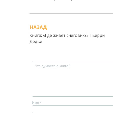
НАЗАД
Навигация
Книга: «Где живёт снеговик?» Тьерри
по
Дедье
записям
Имя
*