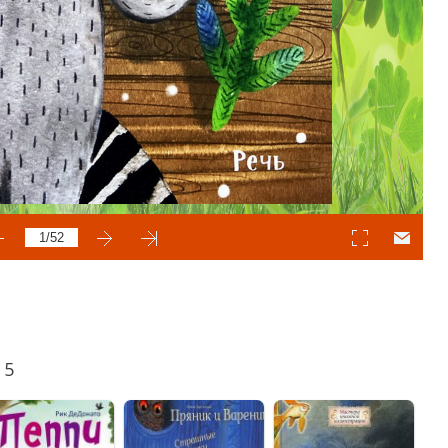
lassniki
egram
Mail.Ru
 5