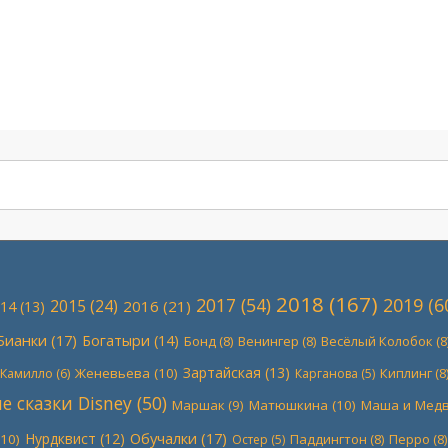
2018
(167)
2017
(54)
2019
(6
2015
(24)
2016
(21)
14
(13)
Бианки
(17)
Богатыри
(14)
Бонд
(8)
Венингер
(8)
Весёлый Колобок
(8
Зартайская
(13)
Женевьева
(10)
Киплинг
(8
Камилло
(6)
Карганова
(5)
 сказки Disney
(50)
Маршак
(9)
Матюшкина
(10)
Маша и Мед
Обучалки
(17)
Нурдквист
(12)
10)
Паддингтон
(8)
Перро
(8)
Остер
(5)