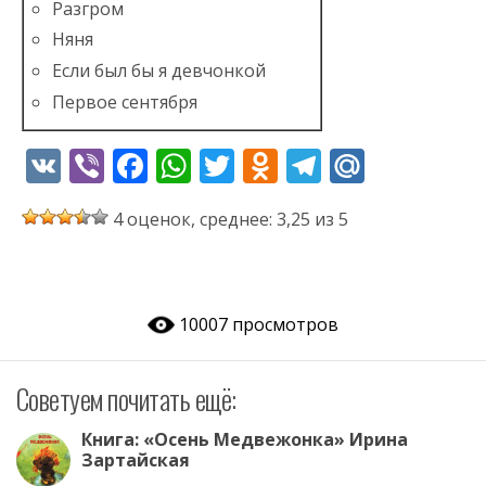
Разгром
Няня
Если был бы я девчонкой
Первое сентября
V
Vi
F
W
T
O
T
M
K
b
ac
h
w
d
el
ai
4 оценок, среднее: 3,25 из 5
er
e
at
itt
n
e
l.
b
s
er
o
gr
R
o
A
kl
a
u
10007 просмотров
o
p
as
m
k
p
s
Советуем почитать ещё:
ni
ki
Книга: «Осень Медвежонка» Ирина
Зартайская