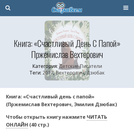
Книга: «Счастливый День С Папой»
Пржемислав Вехтерович
Категория:
Детские Писатели
Теги:
2017
,
Вехтерович
,
Дзюбак
Книга: «Счастливый день с папой»
(Пржемислав Вехтерович, Эмилия Дзюбак)
Чтобы открыть книгу нажмите
ЧИТАТЬ
ОНЛАЙН
(40 стр.)