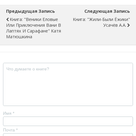
Предыдущая Запись
Следующая Запись
Книга: "Веники Еловые
Книга: "Жили-Были Ёжики"
Или Приключения Вани В
Усачёв А.А.
Лаптях И Сарафане" Катя
Матюшкина
Имя
*
Почта
*