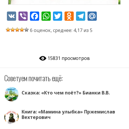
V
Vi
F
W
T
O
T
M
K
b
ac
h
w
d
el
ai
6 оценок, среднее: 4,17 из 5
er
e
at
itt
n
e
l.
b
s
er
o
gr
R
o
A
kl
a
u
15831 просмотров
o
p
as
m
k
p
s
Советуем почитать ещё:
ni
ki
Сказка: «Кто чем поёт?» Бианки В.В.
Книга: «Мамина улыбка» Пржемислав
Вехтерович