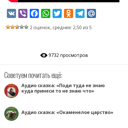
V
Vi
F
W
T
O
T
M
K
b
ac
h
w
d
el
ai
2 оценок, среднее: 2,50 из 5
er
e
at
itt
n
e
l.
b
s
er
o
gr
R
o
A
kl
a
u
9732 просмотров
o
p
as
m
k
p
s
Советуем почитать ещё:
ni
ki
Аудио сказка: «Поди туда не знаю
куда принеси то не знаю что»
Аудио сказка: «Окаменелое царство»