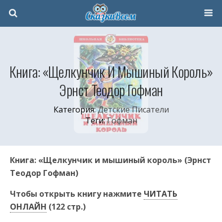
Книга: «Щелкунчик И Мышиный Король»
Эрнст Теодор Гофман
Категория:
Детские Писатели
Теги:
Гофман
Книга: «Щелкунчик и мышиный король» (Эрнст
Теодор Гофман)
Чтобы открыть книгу нажмите
ЧИТАТЬ
ОНЛАЙН
(122 стр.)