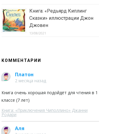
Книга: «Редьярд Киплинг
Сказки» иллюстрации Джон
Джовен
13/08/2021
КОММЕНТАРИИ
Платон
2 месяца назад
Книга очень хорошая подойдёт для чтения в 1
классе (7 лет)
Книга: «Приключения Чиполлино» Джанни
Родари
Аля