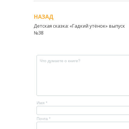
НАЗАД
Навигация
Детская сказка: «Гадкий утёнок» выпуск
по
№38
записям
Имя
*
Почта
*