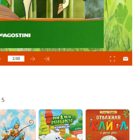
lassniki
egram
Mail.Ru
 5