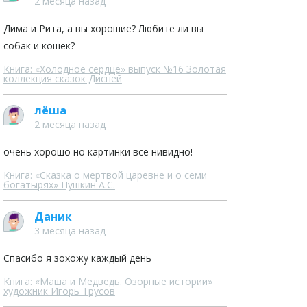
2 месяца назад
Дима и Рита, а вы хорошие? Любите ли вы
собак и кошек?
Книга: «Холодное сердце» выпуск №16 Золотая
коллекция сказок Дисней
лёша
2 месяца назад
очень хорошо но картинки все нивидно!
Книга: «Сказка о мертвой царевне и о семи
богатырях» Пушкин А.С.
Даник
3 месяца назад
Спасибо я зохожу каждый день
Книга: «Маша и Медведь. Озорные истории»
художник Игорь Трусов