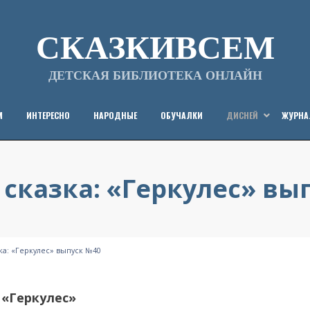
СКАЗКИВСЕМ
ДЕТСКАЯ БИБЛИОТЕКА ОНЛАЙН
М
ИНТЕРЕСНО
НАРОДНЫЕ
ОБУЧАЛКИ
ДИСНЕЙ
ЖУРН
 сказка: «Геркулес» вы
Опубликовано
от
15/10/2012
СказкиВсем
на
ка: «Геркулес» выпуск №40
 «Геркулес»