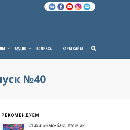
АЛЫ
АУДИО
КОМИКСЫ
КАРТА САЙТА
пуск №40
РЕКОМЕНДУЕМ
Стихи: «Баю-баю, птенчик