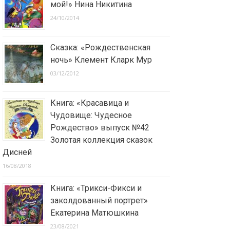
мой!» Нина Никитина
24/10/2014
Сказка: «Рождественская
ночь» Клемент Кларк Мур
03/12/2012
Книга: «Красавица и
Чудовище: Чудесное
Рождество» выпуск №42
Золотая коллекция сказок
Дисней
16/08/2018
Книга: «Трикси-Фикси и
заколдованный портрет»
Екатерина Матюшкина
23/08/2021