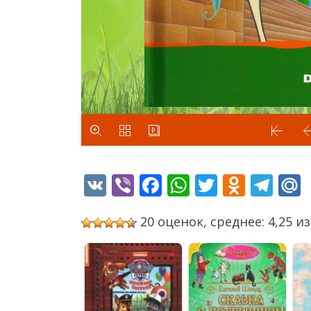
VK
Viber
Facebook
WhatsApp
Twitter
Odnok
Tel
20 оценок, среднее: 4,25 из