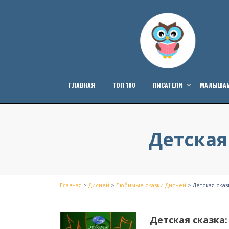
Перейти
к
содержанию
ГЛАВНАЯ
ТОП 100
ПИСАТЕЛИ
МАЛЫША
Детская
Главная
>
Дисней
>
Любимые сказки Дисней
>
Детская сказ
Детская сказка: