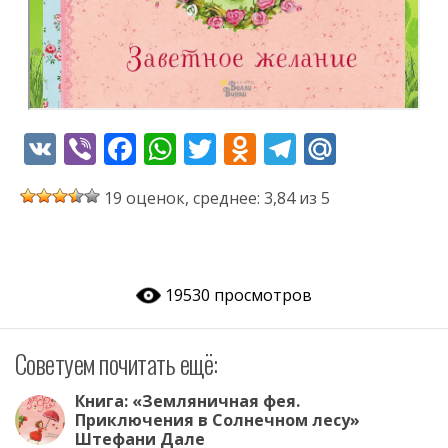
V
Vi
F
W
T
O
T
M
K
b
ac
h
w
d
el
ai
19 оценок, среднее: 3,84 из 5
er
e
at
itt
n
e
l.
b
s
er
o
gr
R
o
A
kl
a
u
19530 просмотров
o
p
as
m
k
p
s
Советуем почитать ещё:
ni
ki
Книга: «Земляничная фея.
Приключения в Солнечном лесу»
Штефани Дале