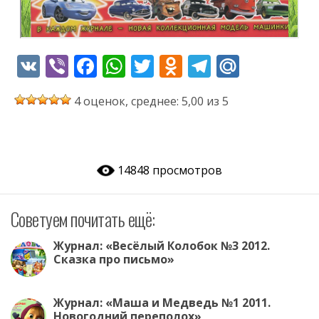
V
Vi
F
W
T
O
T
M
K
b
ac
h
w
d
el
ai
4 оценок, среднее: 5,00 из 5
er
e
at
itt
n
e
l.
b
s
er
o
gr
R
o
A
kl
a
u
14848 просмотров
o
p
as
m
k
p
s
Советуем почитать ещё:
ni
ki
Журнал: «Весёлый Колобок №3 2012.
Сказка про письмо»
Журнал: «Маша и Медведь №1 2011.
Новогодний переполох»