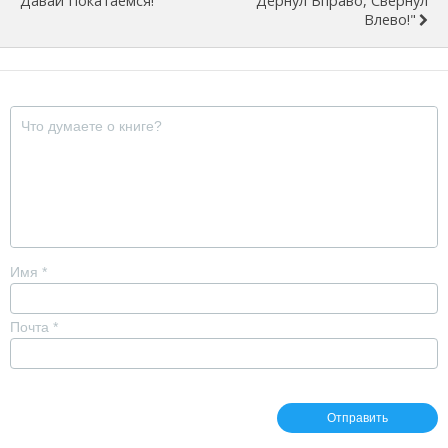
Давай Покатаемся!"
Дёрнул Вправо, Свернул
Влево!"
Имя
*
Почта
*