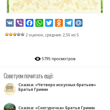
V
Vi
F
W
T
O
T
M
K
b
ac
h
w
d
el
ai
2 оценок, среднее: 2,50 из 5
er
e
at
itt
n
e
l.
b
s
er
o
gr
R
o
A
kl
a
u
5795 просмотров
o
p
as
m
k
p
s
Советуем почитать ещё:
ni
ki
Сказка: «Четверо искусных братьев»
Братья Гримм
Сказка: «Снегурочка» Братья Гримм