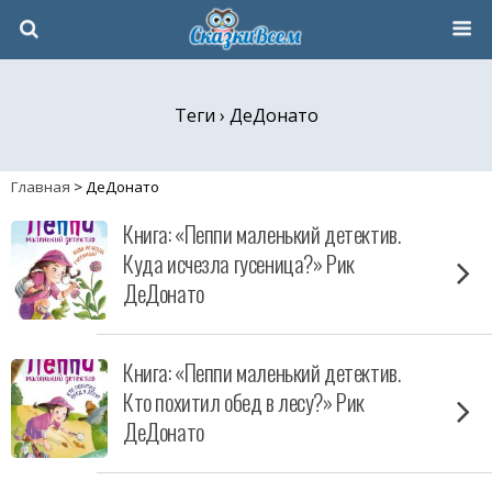
Теги › ДеДонато
Главная
>
ДеДонато
Книга: «Пеппи маленький детектив.
Куда исчезла гусеница?» Рик
ДеДонато
Книга: «Пеппи маленький детектив.
Кто похитил обед в лесу?» Рик
ДеДонато