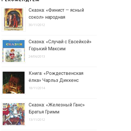
Сказка: «Финист — ясный
сокол» народная
30/11/2012
Сказка: «Случай с Евсейкой»
Горький Максим
24/06/2013
Книга: «Рождественская
ёлка» Чарльз Диккенс
18/11/2014
Сказка: «Железный Ганс»
Братья Гримм
13/11/2012