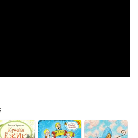
lassniki
egram
Mail.Ru
5