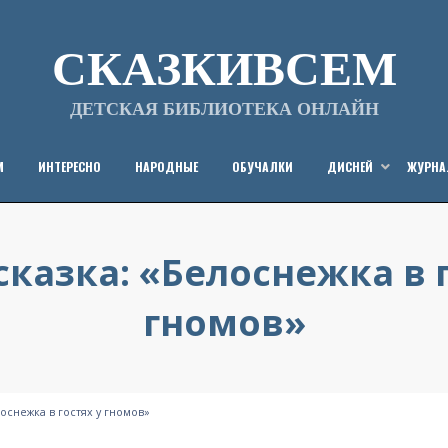
СКАЗКИВСЕМ
ДЕТСКАЯ БИБЛИОТЕКА ОНЛАЙН
М
ИНТЕРЕСНО
НАРОДНЫЕ
ОБУЧАЛКИ
ДИСНЕЙ
ЖУРН
сказка: «Белоснежка в г
гномов»
Опубликовано
от
23/10/2012
СказкиВсем
на
лоснежка в гостях у гномов»