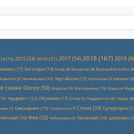
2018
(167)
2017
(54)
2019
(6
2015
(24)
2016
(21)
14
(13)
Бианки
(17)
Богатыри
(14)
Бонд
(8)
Венингер
(8)
Весёлый Колобок
(8
Зартайская
(13)
Женевьева
(10)
Киплинг
(8
Камилло
(6)
Карганова
(5)
 сказки Disney
(50)
Маршак
(9)
Матюшкина
(10)
Маша и Мед
Обучалки
(17)
Нурдквист
(12)
10)
Паддингтон
(8)
Перро
(8)
Остер
(5)
Стихи
(33)
Супергерои
(1
Смешарики
(15)
льмы
(7)
Стивенсон
(7)
Феи
(32)
спенский
(16)
Чуковский
(16)
Шедевры
(1
Чебурашка
(6)