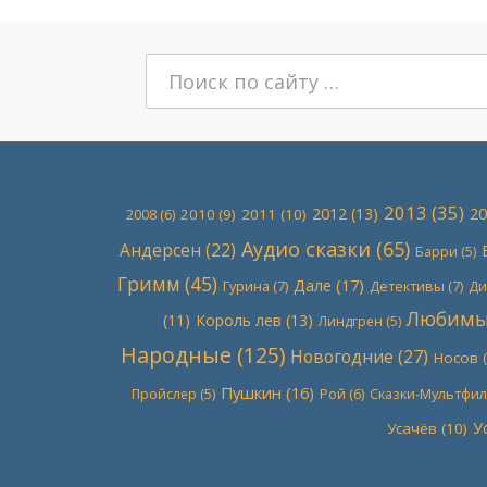
Поиск:
2013
(35)
2012
(13)
20
2010
(9)
2011
(10)
2008
(6)
Аудио сказки
(65)
Андерсен
(22)
Барри
(5)
Гримм
(45)
Дале
(17)
Гурина
(7)
Детективы
(7)
Ди
Любимые
(11)
Король лев
(13)
Линдгрен
(5)
Народные
(125)
Новогодние
(27)
Носов
(
Пушкин
(16)
Сказки-Мультфи
Пройслер
(5)
Рой
(6)
У
Усачёв
(10)