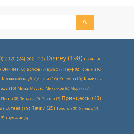
ПОИСК
Disney
(198)
0)
2020
(24)
2021
(12)
PIXAR
(8)
Винни
(18)
)
Волков
(7)
Вульф
(7)
Гауф
(8)
Горький
(6)
Книжный клуб Диснея
(16)
Комиксы
)
Козлов
(10)
ведь
(10)
Мортка
(7)
Микки Маус
(6)
Михалков
(6)
Принцессы
(43)
Песни
(8)
Пираты
(9)
Поттер
(7)
Тачки
(25)
9)
Сутеев
(19)
Толстой
(9)
Уайльд
(7)
6)
Шульжик
(5)