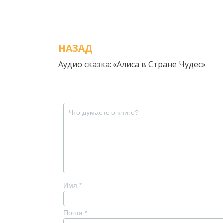
НАЗАД
Навигация
Аудио сказка: «Алиса в Стране Чудес»
по
записям
Имя
*
Почта
*