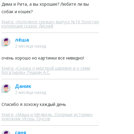
Дима и Рита, а вы хорошие? Любите ли вы
собак и кошек?
Книга: «Холодное сердце» выпуск №16 Золотая
коллекция сказок Дисней
лёша
2 месяца назад
очень хорошо но картинки все нивидно!
Книга: «Сказка о мертвой царевне и о семи
богатырях» Пушкин А.С.
Даник
2 месяца назад
Спасибо я зохожу каждый день
Книга: «Маша и Медведь. Озорные истории»
художник Игорь Трусов
саня