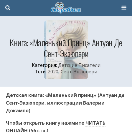
Книга: «Маленький Принц» Антуан Де
Сент-Экзюпери
Категория:
Детские Писатели
Теги:
2020
,
Сент-Экзюпери
Детская книга: «Маленький принц» (Антуан де
Сент-Экзюпери, иллюстрации Валерии
Докампо)
Чтобы открыть книгу нажмите
ЧИТАТЬ
ОНЛАЙН
(56 стр.)