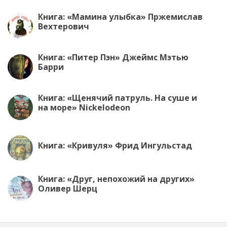
Книга: «Мамина улыбка» Пржемислав
Вехтерович
Книга: «Питер Пэн» Джеймс Мэтью
Барри
Книга: «Щенячий патруль. На суше и
на море» Nickelodeon
Книга: «Кривуля» Фрид Ингульстад
Книга: «Друг, непохожий на других»
Оливер Шерц