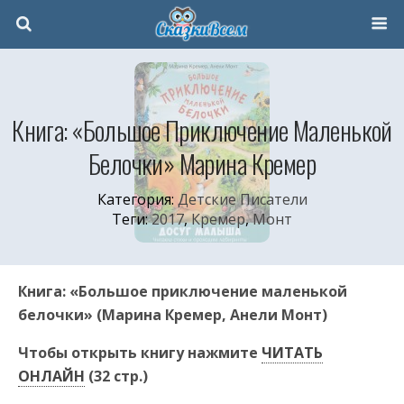
Книга: «Большое Приключение Маленькой
Белочки» Марина Кремер
Категория:
Детские Писатели
Теги:
2017
,
Кремер
,
Монт
Книга: «Большое приключение маленькой
белочки» (Марина Кремер, Анели Монт)
Чтобы открыть книгу нажмите
ЧИТАТЬ
ОНЛАЙН
(32 стр.)