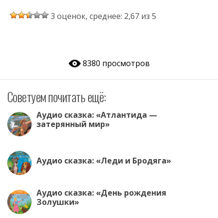
K
b
ac
h
w
d
el
ai
3 оценок, среднее: 2,67 из 5
er
e
at
itt
n
e
l.
b
s
er
o
gr
R
o
A
kl
a
u
8380 просмотров
o
p
as
m
k
p
s
Советуем почитать ещё:
ni
ki
Аудио сказка: «Атлантида —
затерянный мир»
Аудио сказка: «Леди и Бродяга»
Аудио сказка: «День рождения
Золушки»