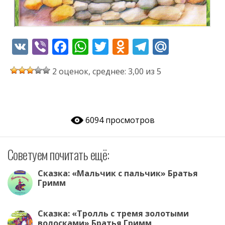
V
Vi
F
W
T
O
T
M
K
b
ac
h
w
d
el
ai
2 оценок, среднее: 3,00 из 5
er
e
at
itt
n
e
l.
b
s
er
o
gr
R
o
A
kl
a
u
6094 просмотров
o
p
as
m
k
p
s
Советуем почитать ещё:
ni
ki
Сказка: «Мальчик с пальчик» Братья
Гримм
Сказка: «Тролль с тремя золотыми
волосками» Братья Гримм