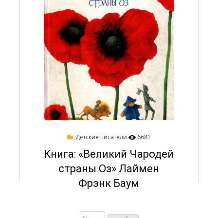
Опубликовано
05/02/2016
Детские писатели
6681
на
Книга: «Великий Чародей
страны Оз» Лаймен
Фрэнк Баум