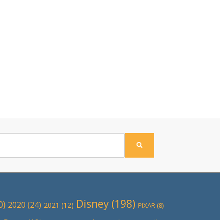
ПОИСК
Disney
(198)
0)
2020
(24)
2021
(12)
PIXAR
(8)