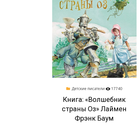
Опубликовано
31/01/2024
Детские писатели
17740
на
Книга: «Волшебник
страны Оз» Лаймен
Фрэнк Баум