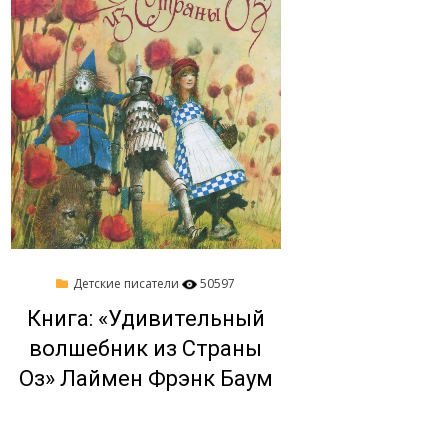
Опубликовано
10/09/2015
Детские писатели
50597
на
Книга: «Удивительный
волшебник из Страны
Оз» Лаймен Фрэнк Баум