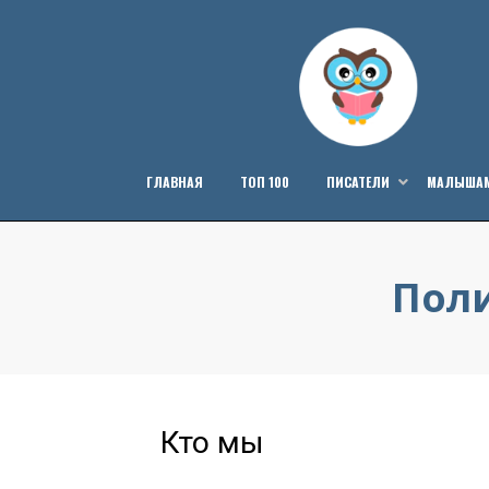
Перейти
к
содержанию
ГЛАВНАЯ
ТОП 100
ПИСАТЕЛИ
МАЛЫША
Пол
Кто мы