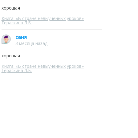
хорошая
Книга: «В стране невыученных уроков»
Гераскина Л.Б.
саня
3 месяца назад
хорошая
Книга: «В стране невыученных уроков»
Гераскина Л.Б.