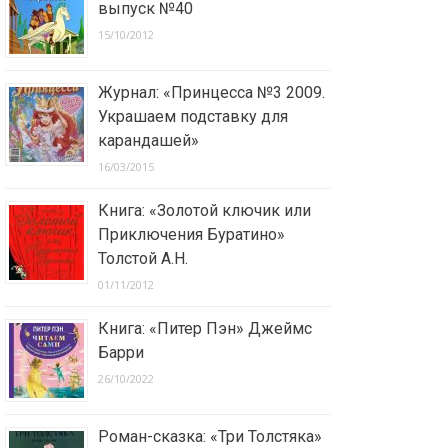
выпуск №40
15/10/2012
Журнал: «Принцесса №3 2009.
Украшаем подставку для
карандашей»
16/03/2015
Книга: «Золотой ключик или
Приключения Буратино»
Толстой А.Н.
01/11/2012
Книга: «Питер Пэн» Джеймс
Барри
26/10/2022
Роман-сказка: «Три Толстяка»