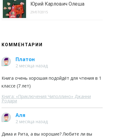
Юрий Карлович Олеша
29/07/2015
КОММЕНТАРИИ
Платон
2 месяца назад
Книга очень хорошая подойдёт для чтения в 1
классе (7 лет)
Книга: «Приключения Чиполлино» Джанни
Родари
Аля
2 месяца назад
Дима и Рита, а вы хорошие? Любите ли вы