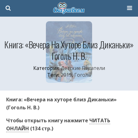
Книга: «Вечера На Хуторе Близ Диканьки»
Гоголь Н. В.
Категория:
Детские Писатели
Теги:
2019
,
Гоголь
Книга: «Вечера на хуторе близ Диканьки»
(Гоголь Н. В.)
Чтобы открыть книгу нажмите
ЧИТАТЬ
ОНЛАЙН
(134 стр.)